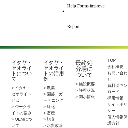
TOP
イタヤ・
イタヤ・
最終処
会社概要
ゼオライ
ゼオライ
分場に
トについ
トの活用
お問い合わ
ついて
て
例
せ
> 施設概要
資料ダウン
> イタヤ・
> 農業
> 許可状況
ロード
ゼオライト
> 園芸・ガ
> 開示情報
採用情報
とは
ーデニング
サイトポリ
> ジークラ
> 緑化
シー
イトの強み
> 畜産
個人情報保
> OEMにつ
> 脱臭
護方針
いて
> 水質改善