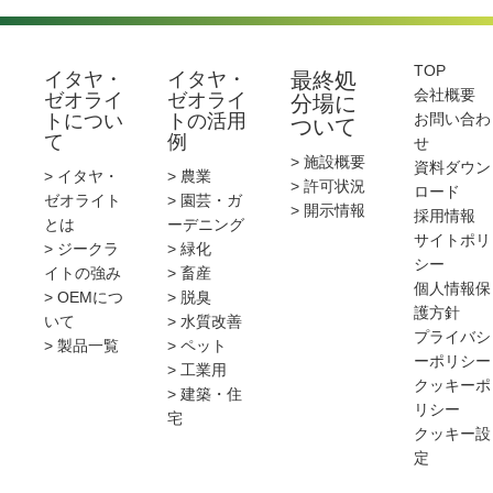
TOP
イタヤ・
イタヤ・
最終処
会社概要
ゼオライ
ゼオライ
分場に
トについ
トの活用
お問い合わ
ついて
て
例
せ
> 施設概要
資料ダウン
> イタヤ・
> 農業
> 許可状況
ロード
ゼオライト
> 園芸・ガ
> 開示情報
採用情報
とは
ーデニング
サイトポリ
> ジークラ
> 緑化
シー
イトの強み
> 畜産
個人情報保
> OEMにつ
> 脱臭
護方針
いて
> 水質改善
プライバシ
> 製品一覧
> ペット
ーポリシー
> 工業用
クッキーポ
> 建築・住
リシー
宅
クッキー設
定