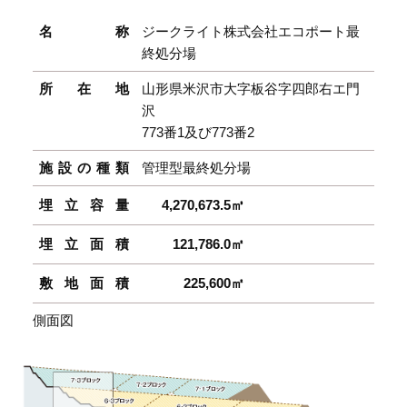
名称
ジークライト株式会社エコポート最
終処分場
所在地
山形県米沢市大字板谷字四郎右エ門
沢
773番1及び773番2
施設の種類
管理型最終処分場
埋立容量
4,270,673.5㎥
埋立面積
121,786.0㎡
敷地面積
225,600㎡
側面図