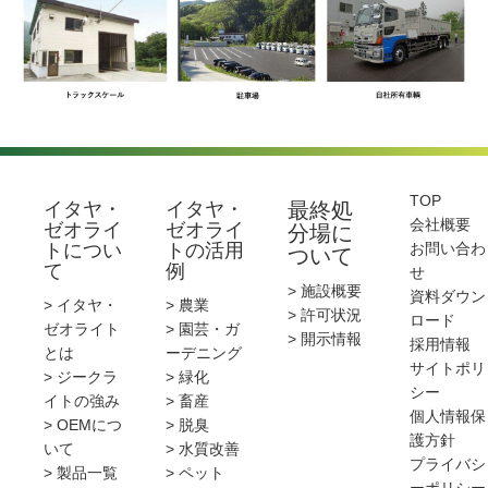
TOP
イタヤ・
イタヤ・
最終処
会社概要
ゼオライ
ゼオライ
分場に
トについ
トの活用
お問い合わ
ついて
て
例
せ
> 施設概要
資料ダウン
> イタヤ・
> 農業
> 許可状況
ロード
ゼオライト
> 園芸・ガ
> 開示情報
採用情報
とは
ーデニング
サイトポリ
> ジークラ
> 緑化
シー
イトの強み
> 畜産
個人情報保
> OEMにつ
> 脱臭
護方針
いて
> 水質改善
プライバシ
> 製品一覧
> ペット