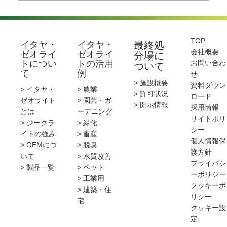
TOP
イタヤ・
イタヤ・
最終処
会社概要
ゼオライ
ゼオライ
分場に
トについ
トの活用
お問い合わ
ついて
て
例
せ
> 施設概要
資料ダウン
> イタヤ・
> 農業
> 許可状況
ロード
ゼオライト
> 園芸・ガ
> 開示情報
採用情報
とは
ーデニング
サイトポリ
> ジークラ
> 緑化
シー
イトの強み
> 畜産
個人情報保
> OEMにつ
> 脱臭
護方針
いて
> 水質改善
プライバシ
> 製品一覧
> ペット
ーポリシー
> 工業用
クッキーポ
> 建築・住
リシー
宅
クッキー設
定