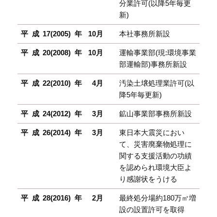
分業許可(以降5年毎更
新)
平成17(2005)年
10月
本社事務所新設
平成20(2008)年
10月
運輸事業部(現:環境事業
部運輸部)事務所新設
平成22(2010)年
4月
汚染土壌処理業許可(以
降5年毎更新)
平成24(2012)年
3月
鉱山事業部事務所新設
平成26(2014)年
3月
東日本大震災におい
て、災害廃棄物処理に
関する支援活動の功績
を認められ環境大臣よ
り感謝状をうける
平成28(2016)年
2月
最終処分場約180万㎥増
設の設置許可を取得