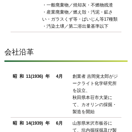
・一般廃棄物／焼却灰・不燃物残渣
・産業廃棄物／燃え殻・汚泥・鉱さ
い・ガラスくず等・ばいじん等17種類
・汚染土壌／第二溶出量基準以下
会社沿革
昭和11(1936)年
4月
創業者 吉岡覚太郎がジ
ークライト化学研究所
を設立、
秋田県本荘市大簗に
て、カオリンの採掘・
製造を開始
昭和14(1939)年
6月
山形県米沢市板谷に
て、坑内掘採掘及び製