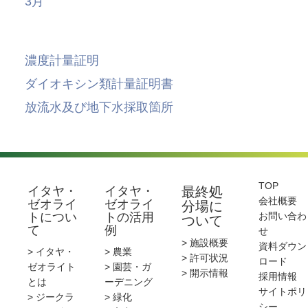
3月
濃度計量証明
ダイオキシン類計量証明書
放流水及び地下水採取箇所
TOP
イタヤ・
イタヤ・
最終処
会社概要
ゼオライ
ゼオライ
分場に
トについ
トの活用
お問い合わ
ついて
て
例
せ
> 施設概要
資料ダウン
> イタヤ・
> 農業
> 許可状況
ロード
ゼオライト
> 園芸・ガ
> 開示情報
採用情報
とは
ーデニング
サイトポリ
> ジークラ
> 緑化
シー